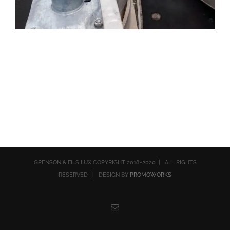
GRENSON & FILS LUX COPYRIGHT 2018-2020 | ALL RIGHTS
RESERVED | DESIGN BY
PROMOWORKS
Email